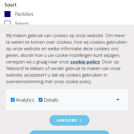
Soort
Pastilles
Siroop
Balsem
Wij maken gebruik van cookies op onze website. Om meer
te weten te komen over cookies, hoe wij cookies gebruiken
Overig
op onze website en welke informatie deze cookies ons
Leeftijd
geven, alsook hoe u uw cookie instellingen kunt wijzigen,
verwijzen wij u graag naar onze
cookie policy
. Door op
Kinderen
‘Akkoord’ te klikken of verder gebruik te maken van onze
Volwassenen
website, accepteert u dat wij cookies gebruiken in
overeenstemming met onze cookie policy.
(Nog) geen producten.
Toggle
Analytics
Details
Geneesmiddelen en medische hulpmiddelen. Lees voor het
AKKOORD
kopen de verpakking.