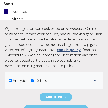
Soort
Pastilles
Siroop
Balsem
Wij maken gebruik van cookies op onze website. Om meer
te weten te komen over cookies, hoe wij cookies gebruiken
Overig
op onze website en welke informatie deze cookies ons
Leeftijd
geven, alsook hoe u uw cookie instellingen kunt wijzigen,
verwijzen wij u graag naar onze
cookie policy
. Door op
Kinderen
‘Akkoord’ te klikken of verder gebruik te maken van onze
Volwassenen
website, accepteert u dat wij cookies gebruiken in
overeenstemming met onze cookie policy.
(Nog) geen producten.
Toggle
Analytics
Details
Geneesmiddelen en medische hulpmiddelen. Lees voor het
AKKOORD
kopen de verpakking.