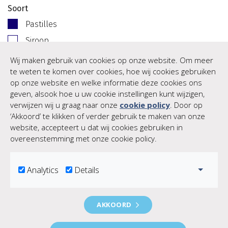
Soort
Pastilles
Siroop
Balsem
Wij maken gebruik van cookies op onze website. Om meer
te weten te komen over cookies, hoe wij cookies gebruiken
Overig
op onze website en welke informatie deze cookies ons
Leeftijd
geven, alsook hoe u uw cookie instellingen kunt wijzigen,
verwijzen wij u graag naar onze
cookie policy
. Door op
Kinderen
‘Akkoord’ te klikken of verder gebruik te maken van onze
Volwassenen
website, accepteert u dat wij cookies gebruiken in
overeenstemming met onze cookie policy.
(Nog) geen producten.
Toggle
Analytics
Details
Geneesmiddelen en medische hulpmiddelen. Lees voor het
AKKOORD
kopen de verpakking.