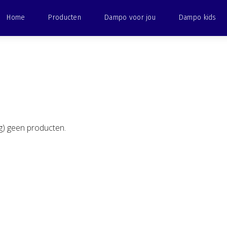
Home
Producten
Dampo voor jou
Dampo kids
) geen producten.